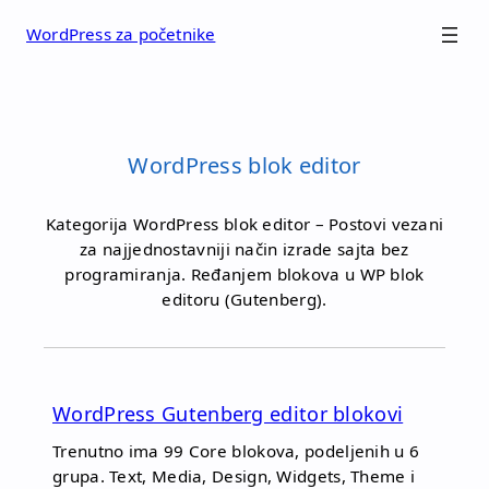
Skip
WordPress za početnike
to
content
WordPress blok editor
Kategorija WordPress blok editor – Postovi vezani
za najjednostavniji način izrade sajta bez
programiranja. Ređanjem blokova u WP blok
editoru (Gutenberg).
WordPress Gutenberg editor blokovi
Trenutno ima 99 Core blokova, podeljenih u 6
grupa. Text, Media, Design, Widgets, Theme i