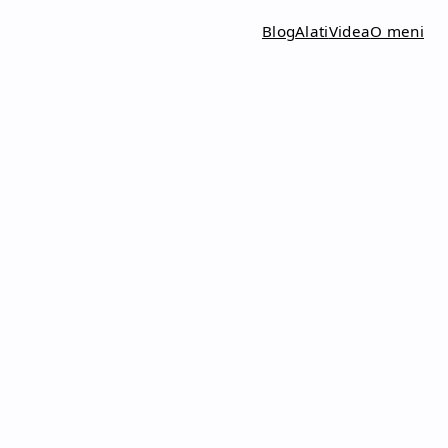
Blog
Alati
Videa
O meni