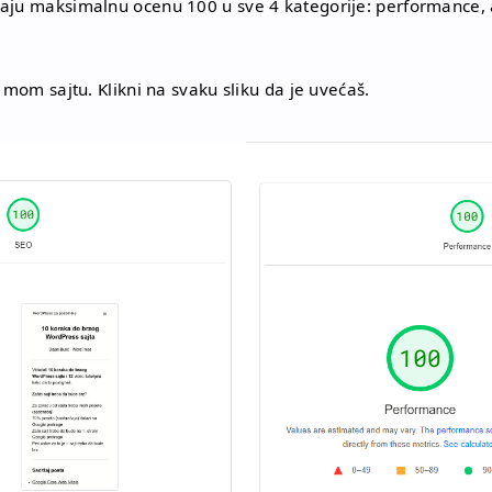
ju maksimalnu ocenu 100 u sve 4 kategorije: performance, acce
 mom sajtu. Klikni na svaku sliku da je uvećaš.